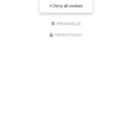
Deny all cookies
Entreprise de sécurité à Paris 12
Bureau 1 : Paris 12
PERSONALIZE
Bureau 2 : Noisy le Grand
PRIVACY POLICY
07 61 27 65 96
ENVOYEZ UN MESSAGE
Nom Prénom
Société
Email
Téléphone