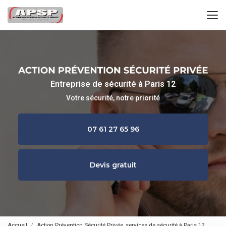
Aller
au
contenu
principal
Entreprise de sécurité à Paris 12
Votre sécurité, notre priorité
07 61 27 65 96
Devis gratuit
Accueil
Action Prévention Sécurité Privée, services de sécurité à Paris 12