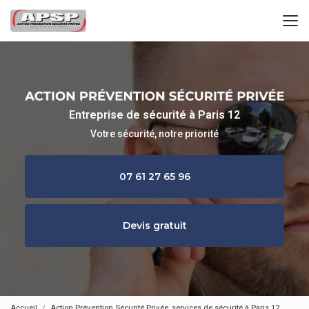
Aller
au
contenu
principal
Entreprise de sécurité à Paris 12
Votre sécurité, notre priorité
07 61 27 65 96
Devis gratuit
Accueil
Action Prévention Sécurité Privée, services de sécurité à Paris 12