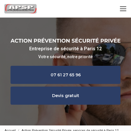
Aller
au
contenu
principal
Entreprise de sécurité à Paris 12
Votre sécurité, notre priorité
07 61 27 65 96
Devis gratuit
Accueil
Action Prévention Sécurité Privée, services de sécurité à Paris 12