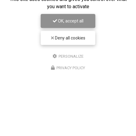
you want to activate
OK, accept all
Deny all cookies
PERSONALIZE
Entreprise de sécurité à Paris 12
PRIVACY POLICY
Bureau 1 : Paris 12
Bureau 2 : Noisy le Grand
07 61 27 65 96
ENVOYEZ UN MESSAGE
Nom Prénom