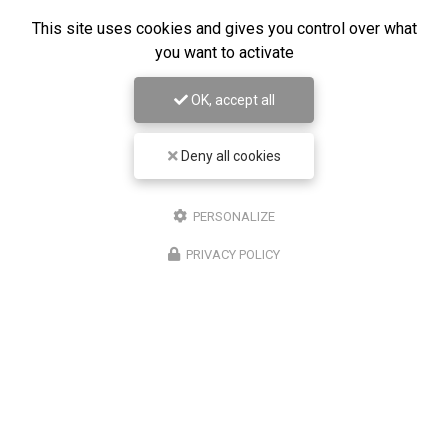
This site uses cookies and gives you control over what
you want to activate
OK, accept all
Deny all cookies
PERSONALIZE
Entreprise de sécurité à Paris 12
PRIVACY POLICY
Bureau 1 : Paris 12
Bureau 2 : Noisy le Grand
07 61 27 65 96
ENVOYEZ UN MESSAGE