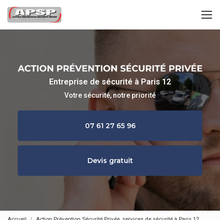
Aller
au
contenu
principal
Entreprise de sécurité à Paris 12
Votre sécurité, notre priorité
07 61 27 65 96
Devis gratuit
Accueil
Action Prévention Sécurité Privée, services de sécurité à Paris 12