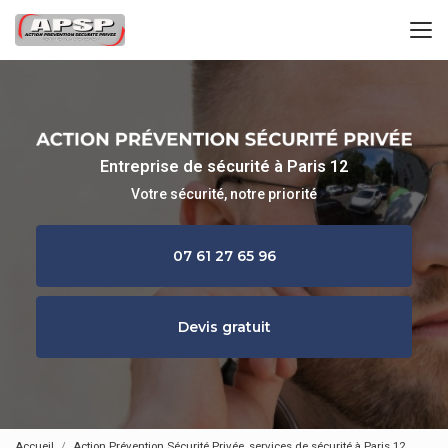
Aller
au
contenu
principal
Entreprise de sécurité à Paris 12
Votre sécurité, notre priorité
07 61 27 65 96
Devis gratuit
Accueil
Action Prévention Sécurité Privée, services de sécurité à Paris 12