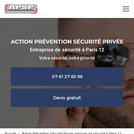
Aller
au
contenu
principal
Entreprise de sécurité à Paris 12
Votre sécurité, notre priorité
07 61 27 65 96
Devis gratuit
Accueil
Action Prévention Sécurité Privée, services de sécurité à Paris 12