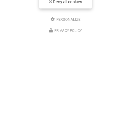
Deny all cookies
Entreprise de sécurité à Paris 12
Bureau 1 : Paris 12
PERSONALIZE
Bureau 2 : Noisy le Grand
PRIVACY POLICY
07 61 27 65 96
ENVOYEZ UN MESSAGE
Nom Prénom
Société
Email
Téléphone