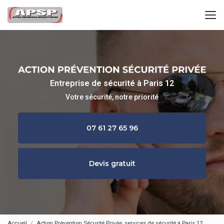
Aller
au
contenu
principal
Entreprise de sécurité à Paris 12
Votre sécurité, notre priorité
07 61 27 65 96
Devis gratuit
Accueil
Action Prévention Sécurité Privée, services de sécurité à Paris 12