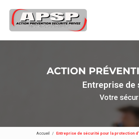
Navigation principale
Aller
au
contenu
principal
Entreprise de 
Votre sécuri
Accueil
Entreprise de sécurité pour la protection d'u