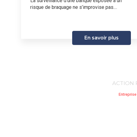
La surveillance d’une banque exposée à un
risque de braquage ne s’improvise pas....
En savoir plus
ACTION P
Entreprise 