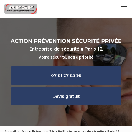
Aller
au
contenu
principal
Entreprise de sécurité à Paris 12
Votre sécurité, notre priorité
07 61 27 65 96
Devis gratuit
Accueil
Action Prévention Sécurité Privée, services de sécurité à Paris 12