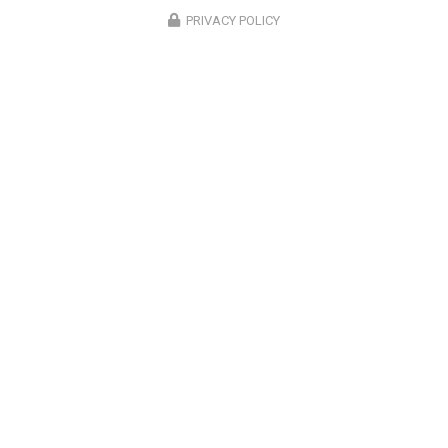
PRIVACY POLICY
Entreprise de sécurité à Paris 12
Bureau 1 : Paris 12
Bureau 2 : Noisy le Grand
07 61 27 65 96
ENVOYEZ UN MESSAGE
Nom Prénom
Société
Email