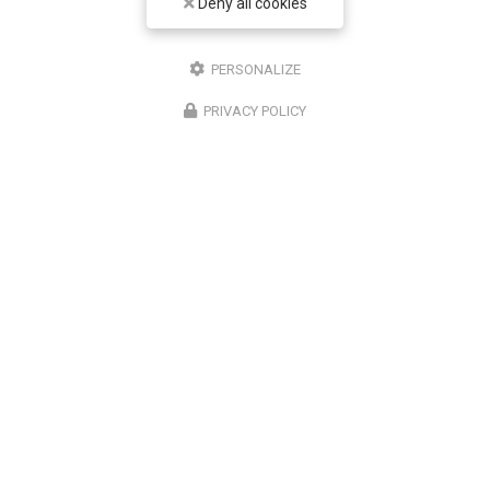
Deny all cookies
Entreprise de sécurité à Paris 12
Bureau 1 : Paris 12
PERSONALIZE
Bureau 2 : Noisy le Grand
PRIVACY POLICY
07 61 27 65 96
ENVOYEZ UN MESSAGE
Nom Prénom
Société
Email
Téléphone