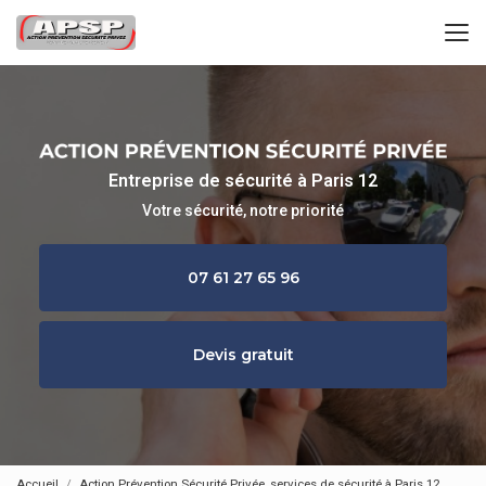
Aller
au
contenu
principal
Entreprise de sécurité à Paris 12
Votre sécurité, notre priorité
07 61 27 65 96
Devis gratuit
Accueil
Action Prévention Sécurité Privée, services de sécurité à Paris 12